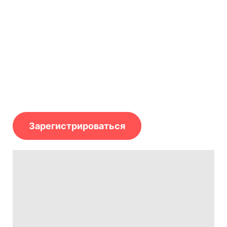
требования
законодательства
Очный семинар для малого и среднего
предпринимательства при поддержке
Центра "Мой бизнес"
Зарегистрироваться