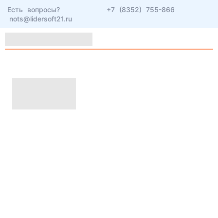
Есть вопросы?
+7 (8352) 755-866
nots@lidersoft21.ru
19 апреля 2024 г.
Охрана труда в
организации:
актуальные