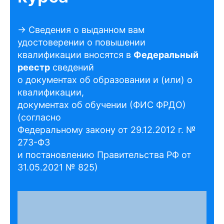
→ Сведения о выданном вам
удостоверении о повышении
квалификации вносятся в
Федеральный
реестр
сведений
о документах об образовании и (или) о
квалификации,
документах об обучении (ФИС ФРДО)
(согласно
Федеральному закону от 29.12.2012 г. №
273-ФЗ
и постановлению Правительства РФ от
31.05.2021 № 825)